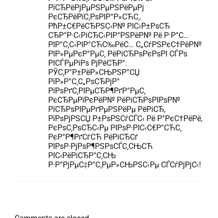
РїСЂРёРјРµРЅРµРЅРёРµРј
РєСЂРёРїС‚РѕРІР°Р»СЋС‚.
РћР±С€РёСЂРЅС‹Р№ РІС‹Р±РѕСЂ
СЂР°Р·С‹РіСЂС‹РІР°РЅРёР№ Рё Р·Р°С…
РІР°С‚С‹РІР°СЋС‰РёС… С„СѓРЅРєС†РёР№
РІР»РµРєР°РµС‚ РёРіСЂРѕРєРѕРІ СЃРѕ
РІСЃРµРіРѕ РјРёСЂР°.
РЎС‚Р°Р±РёР»СЊРЅР°СЏ
РїР»Р°С‚С„РѕСЂРјР°
РїРѕРґС‚РІРµСЂР¶РґР°РµС‚
РєСЂРµРїРєРёР№ РёРіСЂРѕРІРѕР№
РїСЂРѕРІРµРґРµРЅРёРµ РёРіСЂ,
РїРѕРјРЅСЏ Р±РѕРЅСѓСЃС‹ Рё Р°РєС†РёРё,
РєРѕС‚РѕСЂС‹Рµ РІРѕР·РІС‹С€Р°СЋС‚
РєР°Р¶РґСѓСЋ РёРіСЂСѓ
РІРѕР·РјРѕР¶РЅРѕСЃС‚СЊСЋ
РІС‹РёРіСЂР°С‚СЊ
Р·Р°РјРµС‡Р°С‚РµР»СЊРЅС‹Рµ СЃСѓРјРјС‹!