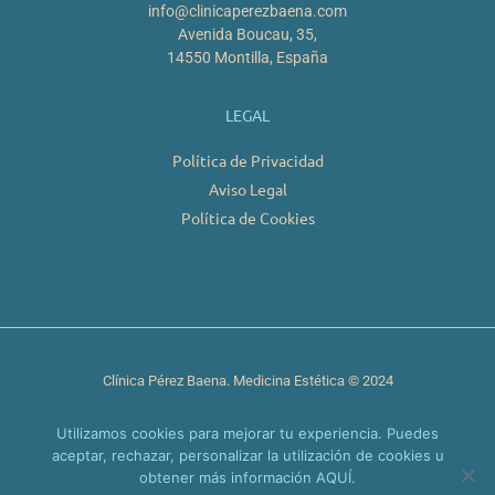
info@clinicaperezbaena.com
Avenida Boucau, 35,
14550 Montilla, España
LEGAL
Política de Privacidad
Aviso Legal
Política de Cookies
Clínica Pérez Baena. Medicina Estética © 2024
Utilizamos cookies para mejorar tu experiencia. Puedes
aceptar, rechazar, personalizar la utilización de cookies u
obtener más información AQUÍ.