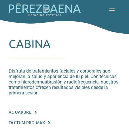
Skip
to
Toggle
content
Navigat
NOSOTROS
MEDICINA ESTÉTICA
CABINA
TECNOLOGÍA
CABINA
Disfruta de tratamientos faciales y corporales que
mejoran la salud y apariencia de tu piel. Con técnicas
PIEL
como hidrodermoabrasión y radiofrecuencia, nuestros
tratamientos ofrecen resultados visibles desde la
CAPILAR
primera sesión.
AQUAPURE
TACTUM PRO-MAX